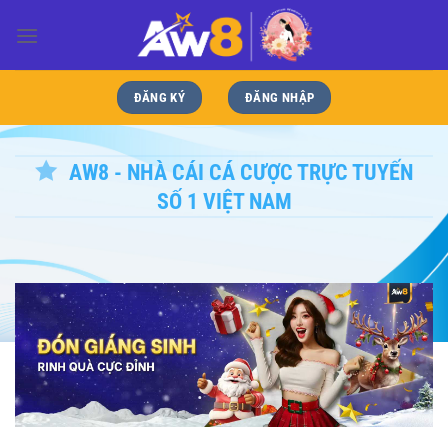
Chuyển
đến
nội
dung
ĐĂNG KÝ
ĐĂNG NHẬP
AW8 - NHÀ CÁI CÁ CƯỢC TRỰC TUYẾN
SỐ 1 VIỆT NAM