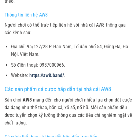
theo.
Thông tin liên hệ AW8
Người chơi có thể trực tiếp liên hệ với nhà cái AW8 thông qua
các kênh sau:
Địa chỉ: 9a/127/28 P. Hào Nam, Tổ dân phố 54, Đống Đa, Hà
Nội, Việt Nam.
Số điện thoại: 0987000966.
Website:
https://aw8.band/
.
Các sản phẩm cá cược hấp dẫn tại nhà cái AW8
Sân chơi
AW8
mang đến cho người chơi nhiều lựa chọn đặt cược
đa dạng như thể thao, bắn cá, xổ số, nổ hũ. Mỗi sản phẩm đều
được tuyển chọn kỹ lưỡng thông qua các tiêu chí nghiêm ngặt về
chất lượng.
Cá cược thể thao và theo dõi trận đấu trực tiếp