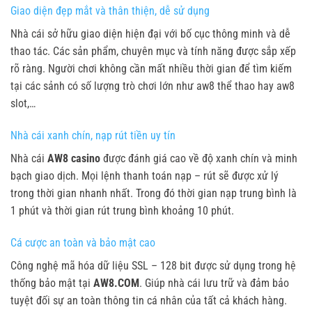
Giao diện đẹp mắt và thân thiện, dễ sử dụng
Nhà cái sở hữu giao diện hiện đại với bố cục thông minh và dễ
thao tác. Các sản phẩm, chuyên mục và tính năng được sắp xếp
rõ ràng. Người chơi không cần mất nhiều thời gian để tìm kiếm
tại các sảnh có số lượng trò chơi lớn như aw8 thể thao hay aw8
slot,…
Nhà cái xanh chín, nạp rút tiền uy tín
Nhà cái
AW8 casino
được đánh giá cao về độ xanh chín và minh
bạch giao dịch. Mọi lệnh thanh toán nạp – rút sẽ được xử lý
trong thời gian nhanh nhất. Trong đó thời gian nạp trung bình là
1 phút và thời gian rút trung bình khoảng 10 phút.
Cá cược an toàn và bảo mật cao
Công nghệ mã hóa dữ liệu SSL – 128 bit được sử dụng trong hệ
thống bảo mật tại
AW8.COM
. Giúp nhà cái lưu trữ và đảm bảo
tuyệt đối sự an toàn thông tin cá nhân của tất cả khách hàng.