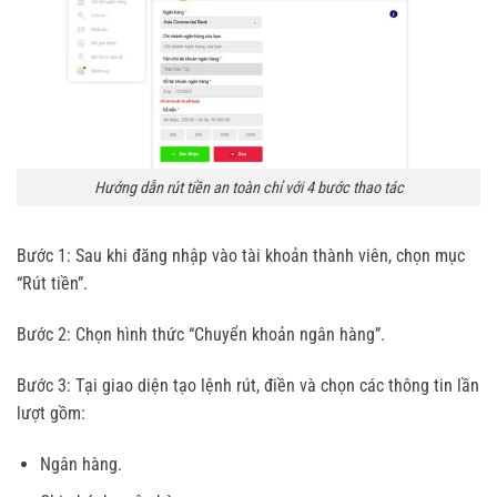
Hướng dẫn rút tiền an toàn chỉ với 4 bước thao tác
Bước 1: Sau khi đăng nhập vào tài khoản thành viên, chọn mục
“Rút tiền”.
Bước 2: Chọn hình thức “Chuyển khoản ngân hàng”.
Bước 3: Tại giao diện tạo lệnh rút, điền và chọn các thông tin lần
lượt gồm:
Ngân hàng.