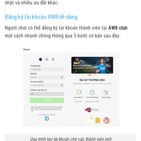
nhật và nhiều ưu đãi khác.
Đăng ký tài khoản AW8 dễ dàng
Người chơi có thể đăng ký tài khoản thành viên tại
AW8 club
một cách nhanh chóng thông qua 5 bước cơ bản sau đây:
Quy trình tạo tài khoản cho các thành viên mới