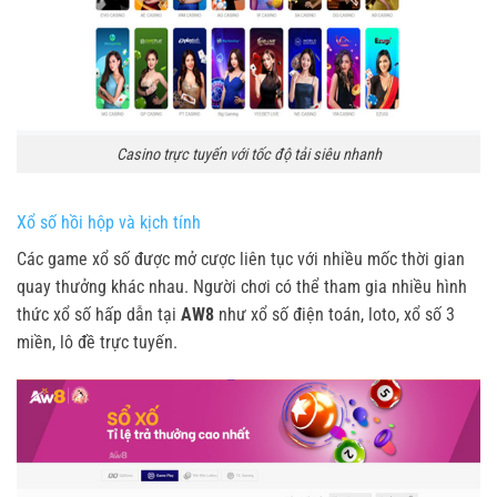
Casino trực tuyến với tốc độ tải siêu nhanh
Xổ số hồi hộp và kịch tính
Các game xổ số được mở cược liên tục với nhiều mốc thời gian
quay thưởng khác nhau. Người chơi có thể tham gia nhiều hình
thức xổ số hấp dẫn tại
AW8
như xổ số điện toán, loto, xổ số 3
miền, lô đề trực tuyến.