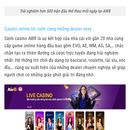
Trải nghiệm hơn 500 trận đấu thể thao mỗi ngày tại AW8
Casino online lôi cuốn cùng những dealer sexy
Sảnh casino AW8 là sự kết hợp của nhà cái với gần 20 nhà cung
cấp game online hàng đầu bao gồm EVO, AE, WM, AG, SA,… chắc
chắn tạo ra thiên đường cá cược trực tuyến đáng trải nghiệm
nhất. Hệ thống trò chơi đa dạng từ baccarat, roulette, tài xỉu, xóc
đĩa,… cùng sự xuất hiện của những dealer chuyên nghiệp sẽ giúp
người chơi có những giây phút giải trí đáng nhớ.