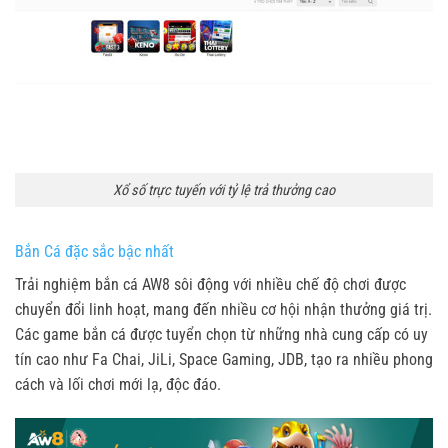
Xổ số trực tuyến với tỷ lệ trả thưởng cao
Bắn Cá đặc sắc bậc nhất
Trải nghiệm bắn cá AW8 sôi động với nhiều chế độ chơi được
chuyển đổi linh hoạt, mang đến nhiều cơ hội nhận thưởng giá trị.
Các game bắn cá được tuyển chọn từ những nhà cung cấp có uy
tín cao như Fa Chai, JiLi, Space Gaming, JDB, tạo ra nhiều phong
cách và lối chơi mới lạ, độc đáo.