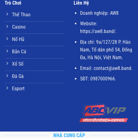
Trò Chơi
Liên Hệ
Doanh nghiệp: AW8
Thể Thao
Website:
Casino
https://aw8.band/.
Nổ Hũ
Địa chỉ: 9a/127/28 P. Hào
Nam, Tổ dân phố 54, Đống
Bắn Cá
Đa, Hà Nội, Việt Nam.
Xổ Số
Email:
contact@aw8.band
.
Đá Gà
SĐT: 0987000966.
Esport
NHÀ CUNG CẤP