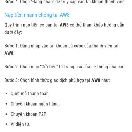
Bước 4: Chọn “Đăng nhập” để truy cập vào tài khoản thành viên.
Nạp tiền nhanh chóng tại AW8
Quy trình nạp tiền cơ bản tại
AW8
có thể tham khảo hướng dẫn
dưới đây:
Bước 1: Đăng nhập vào tài khoản cá cược của thành viên tại
AW8
.
Bước 2: Chọn mục “Gửi tiền” từ trang chủ của hệ thống nhà cái.
Bước 3: Chọn hình thức giao dịch phù hợp tại
AW8
như:
Quét mã thanh toán.
Chuyển khoản ngân hàng.
Chuyển khoản P2P.
Ví điện tử.