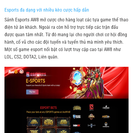
Esports đa dạng với nhiều kèo cược hấp dẫn
Sảnh Esports AW8 mở cược cho hàng loạt các tựa game thể thao
điện tử ăn khách. Ngoài ra còn hỗ trợ trực tiếp các trận đấu
được quan tâm nhất. Từ đó mang lại cho người chơi cơ hội đồng
hành, cổ vũ cho các đội tuyển và tuyển thủ mà mình yêu thích.
Một số game esport nổi bật có lượt truy cập cao tại AW8 như
LOL, CS2, DOTA2, Liên quân.