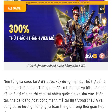
Giới thiệu nhà cái cá cược hàng đầu AW8
Nền tảng cá cược tại
AW8
được xây dựng hiện đại, hỗ trợ đến 6
ngôn ngữ khác nhau. Thông qua đó có thể phục vụ tốt nhất nhu
cầu giải trí của người chơi tại nhiều quốc gia và khu vực. Hiện
tại, nhà cái đang hoạt động mạnh mẽ tại thị trường châu Á và
đang có xu hướng mở rộng ra toàn thế giới trong thời gian tiếp