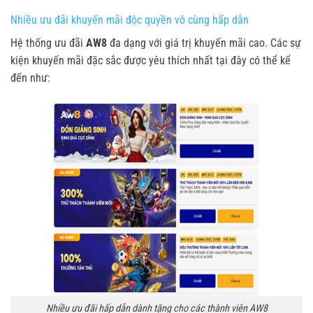
Nhiều ưu đãi khuyến mãi độc quyền vô cùng hấp dẫn
Hệ thống ưu đãi
AW8
đa dạng với giá trị khuyến mãi cao. Các sự
kiện khuyến mãi đặc sắc được yêu thích nhất tại đây có thể kể
đến như:
Nhiều ưu đãi hấp dẫn dành tặng cho các thành viên AW8