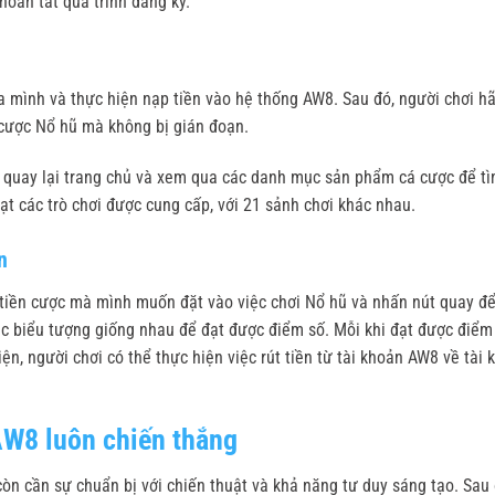
hoàn tất quá trình đăng ký.
ủa mình và thực hiện nạp tiền vào hệ thống AW8. Sau đó, người chơi h
 cược Nổ hũ mà không bị gián đoạn.
c quay lại trang chủ và xem qua các danh mục sản phẩm cá cược để tì
t các trò chơi được cung cấp, với 21 sảnh chơi khác nhau.
n
c tiền cược mà mình muốn đặt vào việc chơi Nổ hũ và nhấn nút quay để
c biểu tượng giống nhau để đạt được điểm số. Mỗi khi đạt được điểm 
ện, người chơi có thể thực hiện việc rút tiền từ tài khoản AW8 về tài 
W8 luôn chiến thắng
òn cần sự chuẩn bị với chiến thuật và khả năng tư duy sáng tạo. Sau 