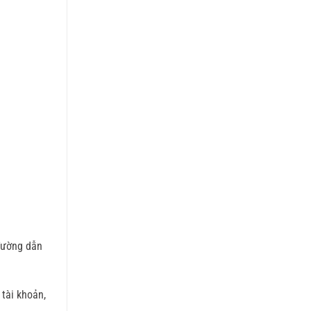
đường dẫn
tài khoản,