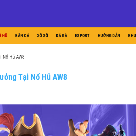
Ổ HŨ
BẮN CÁ
XỔ SỐ
ĐÁ GÀ
ESPORT
HƯỚNG DẪN
KHU
ại Nổ Hũ AW8
hưởng Tại Nổ Hũ AW8