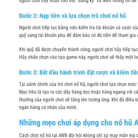
người chơi hãy nhấn vào nút “Đăng ký” và điền thông tin để 
Bước 2: Nạp tiền và lựa chọn trò chơi nổ hũ
Người chơi tiếp tục bằng việc kiểm tra tài khoản cá cược c
quỹ sang tài khoản phụ để đảm bảo có đủ tiền để tham gia
Khi quỹ đã được chuyển thành công, người chơi hãy tiếp tụ
Hãy nhấn chọn vào tựa game này, người chơi sẽ thấy một loạ
Bước 3: Bắt đầu hành trình đặt cược và kiếm tiề
Tại sảnh chính của trò chơi nổ hũ, người chơi lựa chọn mứ
Mục tiêu là tạo ra các dãy hàng dọc hoặc hàng ngang với cá
thưởng của người chơi sẽ tăng lên tương ứng. Khi đủ điều ki
ngân hàng cá nhân của mình.
Những mẹo chơi áp dụng cho nổ hũ A
Cách chơi nổ hũ tại AW8 đòi hỏi không chỉ sự may mắn mà c