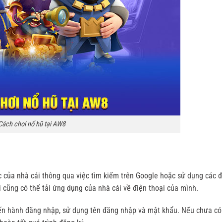
Cách chơi nổ hũ tại AW8
 của nhà cái thông qua việc tìm kiếm trên Google hoặc sử dụng các 
i cũng có thể tải ứng dụng của nhà cái về điện thoại của mình.
tiến hành đăng nhập, sử dụng tên đăng nhập và mật khẩu. Nếu chưa có 