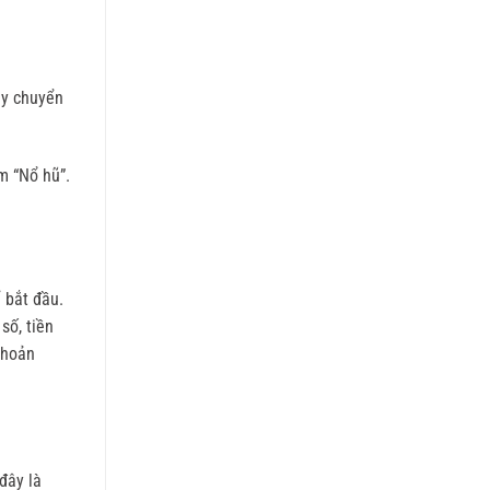
ãy chuyển
m “Nổ hũ”.
 bắt đầu.
số, tiền
khoản
đây là