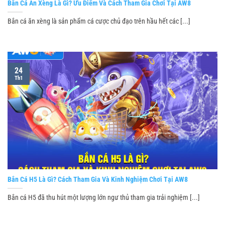
Bắn Cá Ăn Xèng Là Gì? Ưu Điểm Và Cách Tham Gia Chơi Tại AW8
Bắn cá ăn xèng là sản phẩm cá cược chủ đạo trên hầu hết các [...]
24
Th1
Bắn Cá H5 Là Gì? Cách Tham Gia Và Kinh Nghiệm Chơi Tại AW8
Bắn cá H5 đã thu hút một lượng lớn ngư thủ tham gia trải nghiệm [...]