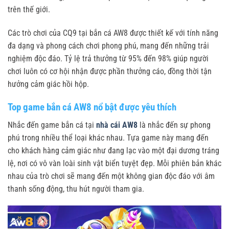
trên thế giới.
Các trò chơi của CQ9 tại bắn cá AW8 được thiết kế với tính năng
đa dạng và phong cách chơi phong phú, mang đến những trải
nghiệm độc đáo. Tỷ lệ trả thưởng từ 95% đến 98% giúp người
chơi luôn có cơ hội nhận được phần thưởng cáo, đồng thời tận
hưởng cảm giác hồi hộp.
Top game bắn cá AW8 nổ bật được yêu thích
Nhắc đến game bắn cá tại
nhà cái AW8
là nhắc đến sự phong
phú trong nhiều thể loại khác nhau. Tựa game này mang đến
cho khách hàng cảm giác như đang lạc vào một đại dương tráng
lệ, nơi có vô vàn loài sinh vật biển tuyệt đẹp. Mỗi phiên bản khác
nhau của trò chơi sẽ mang đến một không gian độc đáo với âm
thanh sống động, thu hút người tham gia.