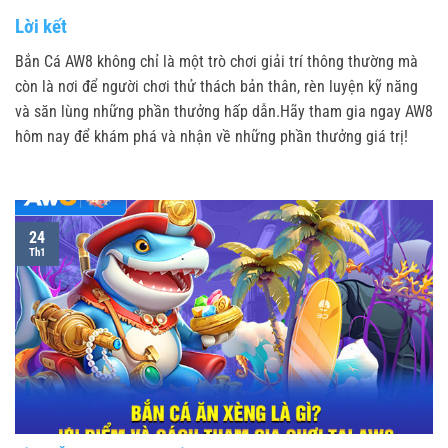
Lời kết
Bắn Cá AW8 không chỉ là một trò chơi giải trí thông thường mà
còn là nơi để người chơi thử thách bản thân, rèn luyện kỹ năng
và săn lùng những phần thưởng hấp dẫn.Hãy tham gia ngay AW8
hôm nay để khám phá và nhận về những phần thưởng giá trị!
24
Th1