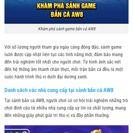
Khám phá sảnh game bắn cá AW8
Với số lượng người tham gia ngày càng đông đảo, sảnh game
luôn được cập nhật liên tục các tính năng mới, đảm bảo mang
đến trải nghiệm tốt nhất cho người chơi. Từ hình ảnh sắc nét
đến hệ thống âm thanh chân thực, mỗi trận bắn cá đều là một
cuộc hành trình thú vị dưới đại dương xanh.
Danh sách các nhà cung cấp tại sảnh bắn cá AW8
Tại sảnh bắn cá AW8, người chơi có cơ hội trải nghiệm những trò
chơi đỉnh cáo từ nhiều nhà cung cấp uy tín và chất lượng, mang
đến những giây phút giải trí thú vị và đầy phần thưởng.