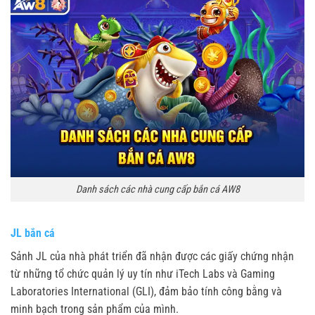
Danh sách các nhà cung cấp bắn cá AW8
JL bắn cá
Sảnh JL của nhà phát triển đã nhận được các giấy chứng nhận
từ những tổ chức quản lý uy tín như iTech Labs và Gaming
Laboratories International (GLI), đảm bảo tính công bằng và
minh bạch trong sản phẩm của mình.