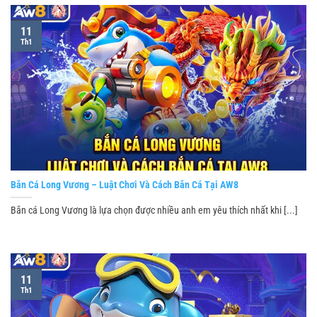
11
Th1
Bắn Cá Long Vương – Luật Chơi Và Cách Bắn Cá Tại AW8
Bắn cá Long Vương là lựa chọn được nhiều anh em yêu thích nhất khi [...]
11
Th1