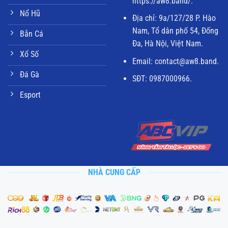
https://aw8.band/.
Nổ Hũ
Địa chỉ: 9a/127/28 P. Hào
Nam, Tổ dân phố 54, Đống
Bắn Cá
Đa, Hà Nội, Việt Nam.
Xổ Số
Email:
contact@aw8.band
.
Đá Gà
SĐT: 0987000966.
Esport
NHÀ CUNG CẤP