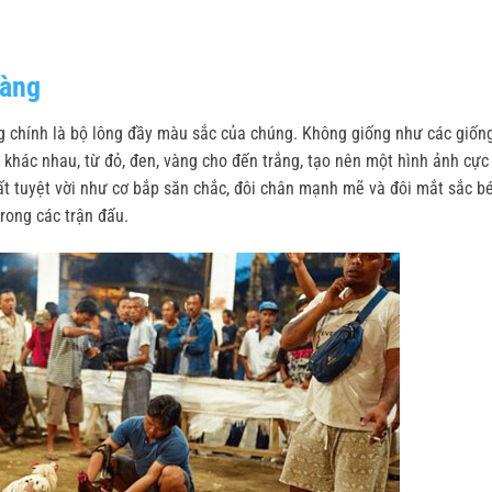
dàng
ng chính là bộ lông đầy màu sắc của chúng. Không giống như các giốn
 khác nhau, từ đỏ, đen, vàng cho đến trắng, tạo nên một hình ảnh cực
t tuyệt vời như cơ bắp săn chắc, đôi chân mạnh mẽ và đôi mắt sắc b
rong các trận đấu.