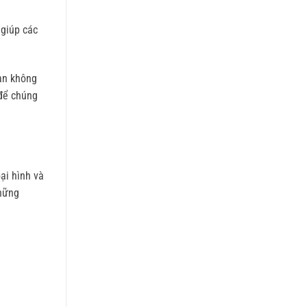
 giúp các
ạn không
 để chúng
ại hình và
những