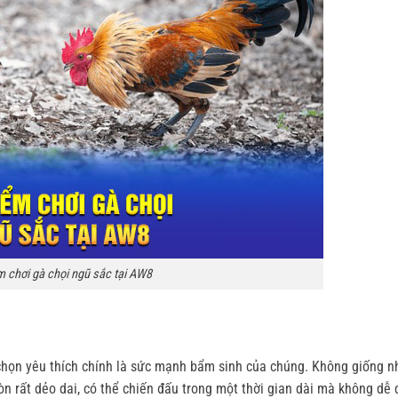
 chơi gà chọi ngũ sắc tại AW8
chọn yêu thích chính là sức mạnh bẩm sinh của chúng. Không giống n
 rất dẻo dai, có thể chiến đấu trong một thời gian dài mà không dễ 