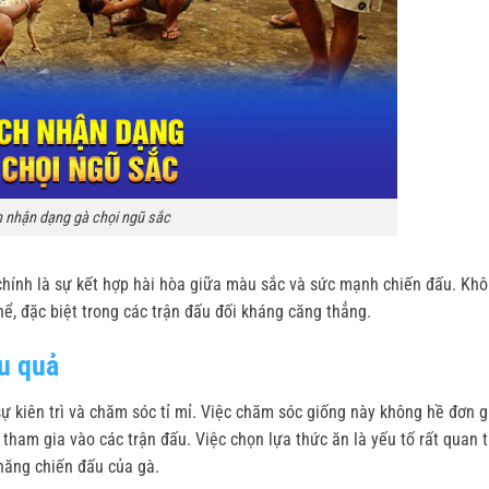
 nhận dạng gà chọi ngũ sắc
 chính là sự kết hợp hài hòa giữa màu sắc và sức mạnh chiến đấu. Khô
, đặc biệt trong các trận đấu đối kháng căng thẳng.
u quả
ự kiên trì và chăm sóc tỉ mỉ. Việc chăm sóc giống này không hề đơn g
ham gia vào các trận đấu. Việc chọn lựa thức ăn là yếu tố rất quan t
năng chiến đấu của gà.