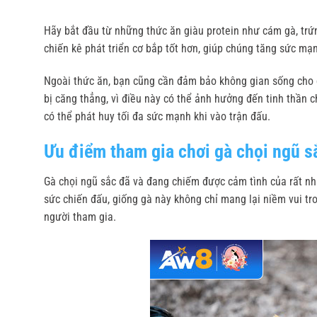
Hãy bắt đầu từ những thức ăn giàu protein như cám gà, trứ
chiến kê phát triển cơ bắp tốt hơn, giúp chúng tăng sức mạ
Ngoài thức ăn, bạn cũng cần đảm bảo không gian sống cho 
bị căng thẳng, vì điều này có thể ảnh hưởng đến tinh thần 
có thể phát huy tối đa sức mạnh khi vào trận đấu.
Ưu điểm tham gia chơi gà chọi ngũ s
Gà chọi ngũ sắc đã và đang chiếm được cảm tình của rất nhi
sức chiến đấu, giống gà này không chỉ mang lại niềm vui 
người tham gia.