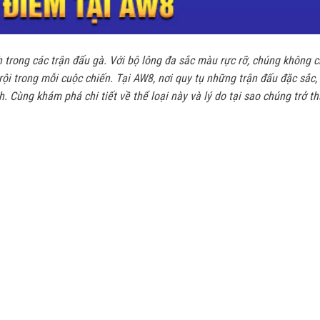
trong các trận đấu gà. Với bộ lông đa sắc màu rực rỡ, chúng không c
i trong mỗi cuộc chiến. Tại AW8, nơi quy tụ những trận đấu đặc sắc,
 Cùng khám phá chi tiết về thể loại này và lý do tại sao chúng trở t