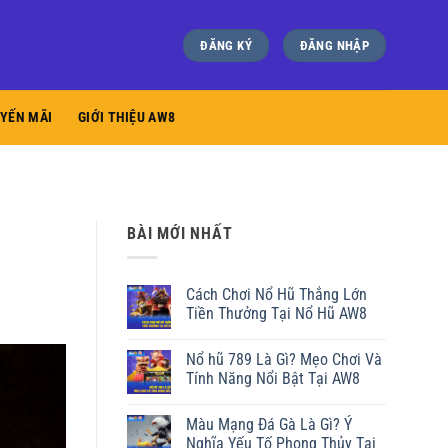
ĐĂNG KÝ
ĐĂNG NHẬP
YẾN MÃI
GIỚI THIỆU AW8
BÀI MỚI NHẤT
Cách Chơi Nổ Hũ Thắng Lớn
Tiền Thưởng Tại Nổ Hũ AW8
Nổ hũ 789 Là Gì? Mẹo Chơi Và
Tính Năng Nổi Bật Tại AW8
Màu Mạng Đá Gà Là Gì? Ý
Nghĩa Yếu Tố Phong Thủy Tại