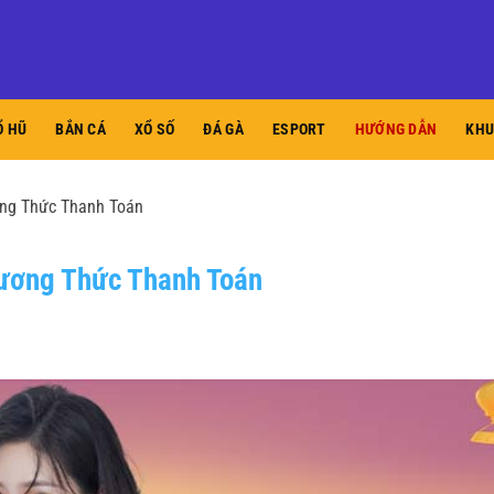
Ổ HŨ
BẮN CÁ
XỔ SỐ
ĐÁ GÀ
ESPORT
HƯỚNG DẪN
KHU
ng Thức Thanh Toán
ương Thức Thanh Toán