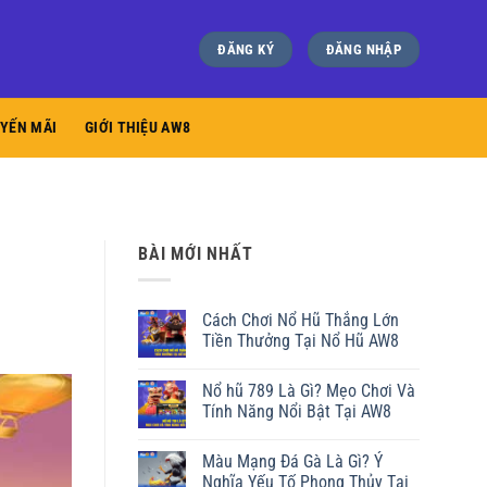
ĐĂNG KÝ
ĐĂNG NHẬP
YẾN MÃI
GIỚI THIỆU AW8
BÀI MỚI NHẤT
Cách Chơi Nổ Hũ Thắng Lớn
Tiền Thưởng Tại Nổ Hũ AW8
Nổ hũ 789 Là Gì? Mẹo Chơi Và
Tính Năng Nổi Bật Tại AW8
Màu Mạng Đá Gà Là Gì? Ý
Nghĩa Yếu Tố Phong Thủy Tại