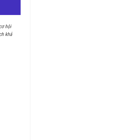
cơ hội
ịch khả