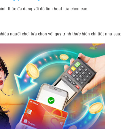
ình thức đa dạng với độ linh hoạt lựa chọn cao.
hiều người chơi lựa chọn với quy trình thực hiện chi tiết như sau: