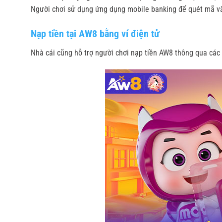
Người chơi sử dụng ứng dụng mobile banking để quét mã và 
Nạp tiền tại AW8 bằng ví điện tử
Nhà cái cũng hỗ trợ người chơi nạp tiền AW8 thông qua các v