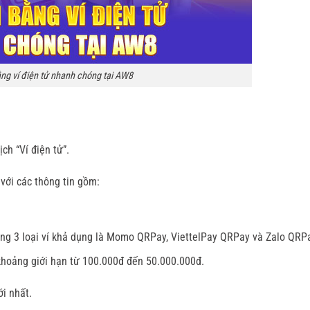
ằng ví điện tử nhanh chóng tại AW8
ch “Ví điện tử”.
 với các thông tin gồm:
trong 3 loại ví khả dụng là Momo QRPay, ViettelPay QRPay và Zalo QRP
 khoảng giới hạn từ 100.000đ đến 50.000.000đ.
ới nhất.