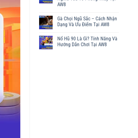
AW8
Gà Chọi Ngũ Sắc – Cách Nhận
Dạng Và Ưu Điểm Tại AW8
Nổ Hũ 90 Là Gì? Tính Năng Và
Hướng Dẫn Chơi Tại AW8