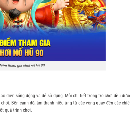
iểm tham gia chơi nổ hũ 90
ao diện sống động và dễ sử dụng. Mỗi chi tiết trong trò chơi đều đư
 chơi. Bên cạnh đó, âm thanh hiệu ứng từ các vòng quay đến các chi
t quá trình chơi.