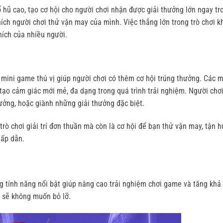
 hũ cao, tạo cơ hội cho người chơi nhận được giải thưởng lớn ngay t
hích người chơi thử vận may của mình. Việc thắng lớn trong trò chơi 
hích của nhiều người.
mini game thú vị giúp người chơi có thêm cơ hội trúng thưởng. Các 
ạo cảm giác mới mẻ, đa dạng trong quá trình trải nghiệm. Người chơi
ởng, hoặc giành những giải thưởng đặc biệt.
trò chơi giải trí đơn thuần mà còn là cơ hội để bạn thử vận may, tận 
hấp dẫn.
ng tính năng nổi bật giúp nâng cao trải nghiệm chơi game và tăng khả
 sẽ không muốn bỏ lỡ.