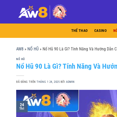
Chuyển
đến
nội
dung
THỂ THAO
CASINO
N
AW8
»
NỔ HŨ
»
Nổ Hũ 90 Là Gì? Tính Năng Và Hướng Dẫn C
NỔ HŨ
Nổ Hũ 90 Là Gì? Tính Năng Và Hướ
ĐÃ ĐĂNG TRÊN
THÁNG 1 24, 2025
BỞI
ADMIN
24
Th1