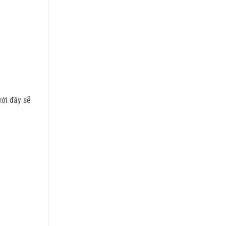
ưới đây sẽ