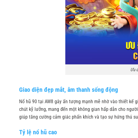
Ưu đ
Giao diện đẹp mắt, âm thanh sống động
Nổ hũ 90 tại AW8 gây ấn tượng mạnh mẽ nhờ vào thiết kế gi
chút kỹ lưỡng, mang đến một không gian hấp dẫn cho người
giúp tăng cường cảm giác phấn khích và tạo sự hứng thú suố
Tỷ lệ nổ hũ cao