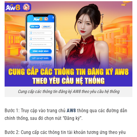
Cung cấp các thông tin đăng ký AW8 theo yêu cầu hệ thống
Bước 1: Truy cập vào trang chủ
AW8
thông qua các đường dẫn
chính thống, sau đó chọn nút “Đăng ký”.
Bước 2: Cung cấp các thông tin tài khoản tương ứng theo yêu