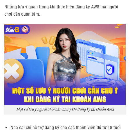
Những lưu ý quan trong khi thực hiện đăng ký AW8 mà người
chơi cần quan tâm.
Một số lưu ý người chơi cần chú ý khi đăng ký tài khoản AW8
Nhà cái chỉ hỗ trợ đăng ký cho các thành viên đủ từ 18 tuổi