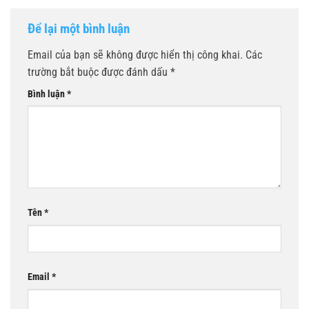
Để lại một bình luận
Email của bạn sẽ không được hiển thị công khai.
Các
trường bắt buộc được đánh dấu
*
Bình luận
*
Tên
*
Email
*