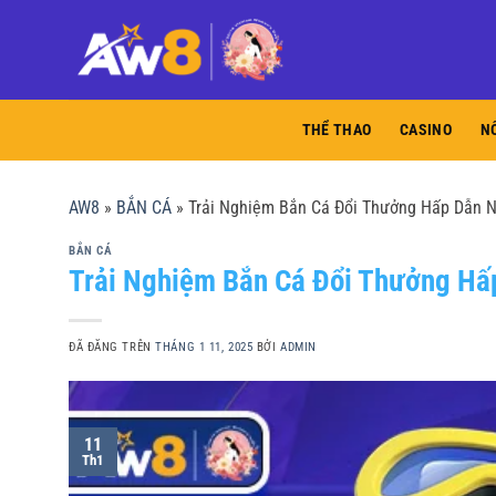
Chuyển
đến
nội
dung
THỂ THAO
CASINO
N
AW8
»
BẮN CÁ
»
Trải Nghiệm Bắn Cá Đổi Thưởng Hấp Dẫn N
BẮN CÁ
Trải Nghiệm Bắn Cá Đổi Thưởng Hấ
ĐÃ ĐĂNG TRÊN
THÁNG 1 11, 2025
BỞI
ADMIN
11
Th1