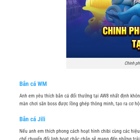
Chinh ph
Bắn cá WM
Anh em yêu thích bắn cá đổi thưởng tại AW8 nhất định khôn
màn chơi săn boss được lồng ghép thông minh, tạo ra cơ h
Bắn cá Jili
Nếu anh em thích phong cách hoạt hình chibi cùng các hiệu 
chế chuyển đổi linh hoạt chắc chắn sẽ mang đến những trả