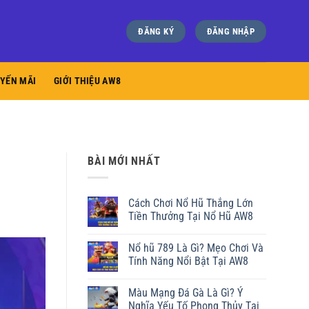
ĐĂNG KÝ
ĐĂNG NHẬP
YẾN MÃI
GIỚI THIỆU AW8
BÀI MỚI NHẤT
Cách Chơi Nổ Hũ Thắng Lớn
Tiền Thưởng Tại Nổ Hũ AW8
Nổ hũ 789 Là Gì? Mẹo Chơi Và
Tính Năng Nổi Bật Tại AW8
Màu Mạng Đá Gà Là Gì? Ý
Nghĩa Yếu Tố Phong Thủy Tại