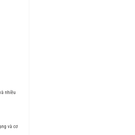
và nhiều
ạng và cơ