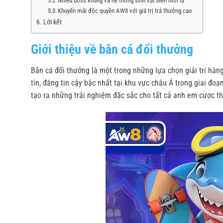
Nhiều boss khủng và hệ thống sinh vật biển mới lạ
Khuyến mãi độc quyền AW8 với giá trị trả thưởng cao
Lời kết
Giới thiệu về bắn cá đổi thưởng
Bắn cá đổi thưởng là một trong những lựa chọn giải trí hàng
tín, đáng tin cậy bậc nhất tại khu vực châu Á trong giai đo
tạo ra những trải nghiệm đặc sắc cho tất cả anh em cược th