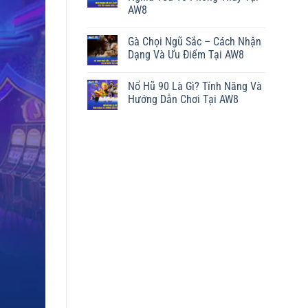
AW8
Gà Chọi Ngũ Sắc – Cách Nhận
Dạng Và Ưu Điểm Tại AW8
Nổ Hũ 90 Là Gì? Tính Năng Và
Hướng Dẫn Chơi Tại AW8